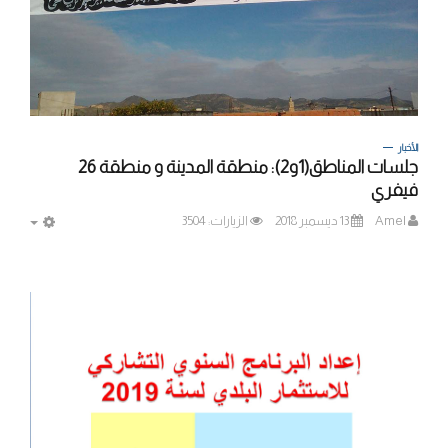
الأخبار
جلسات المناطق(1و2): منطقة المدينة و منطقة 26
فيفري
Amel
13 ديسمبر 2018
الزيارات: 3504
MPTY