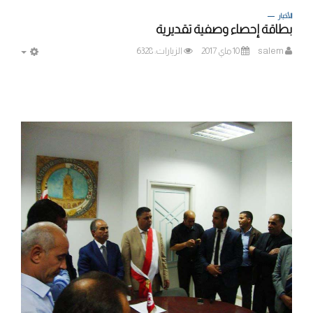
الأخبار
بطاقة إحصاء وصفية تقديرية
salem
10 ماي 2017
الزيارات: 6328
MPTY