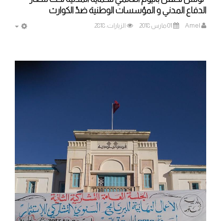
الدفاع المدني و المؤسسات الوطنية ضدّ الكوارث
Amel
01 مارس 2018
الزيارات: 2818
MPTY