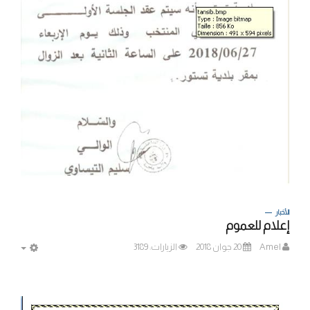
الأخبار
إعلام للعموم
Amel
20 جوان 2018
الزيارات: 3189
MPTY