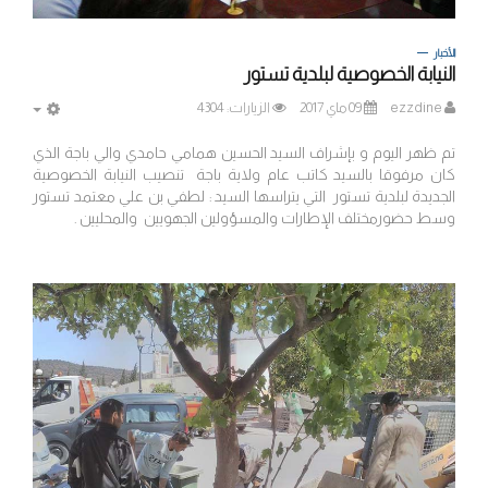
الأخبار
النيابة الخصوصية لبلدية تستور
ezzdine
09 ماي 2017
الزيارات: 4304
MPTY
تم ظهر اليوم و بإشراف السيد الحسين همامي حامدي والي باجة الذي
كان مرفوقا بالسيد كاتب عام ولاية باجة تنصيب النيابة الخصوصية
الجديدة لبلدية تستور التي يتراسها السيد : لطفي بن علي معتمد تستور
وسط حضورمختلف الإطارات والمسؤولين الجهويين والمحليين .