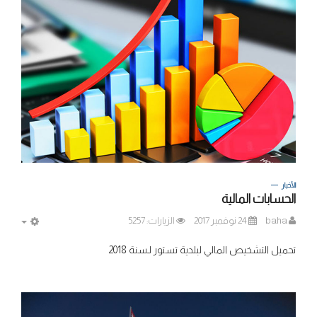
الأخبار
الحسابات المالية
baha
24 نوفمبر 2017
الزيارات: 5257
MPTY
تحميل التشخيص المالي لبلدية تستور لـسنة 2018