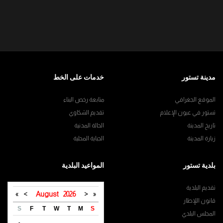
مدينة تستور
خدمات على الخط
الموقع الجغرافي
متابعة رخص البناء
تستور في عيون الإعلام
تقديم الشكاوي
تاريخ المدينة
الحالة المدنية
زيارة المدينة
الجباية المحلية
بلدية تستور
المواعيد البلدية
تقديم البلدية
»
>
August
2026
<
«
قانون اللإطار
S
F
T
W
T
M
S
المجلس البلدي