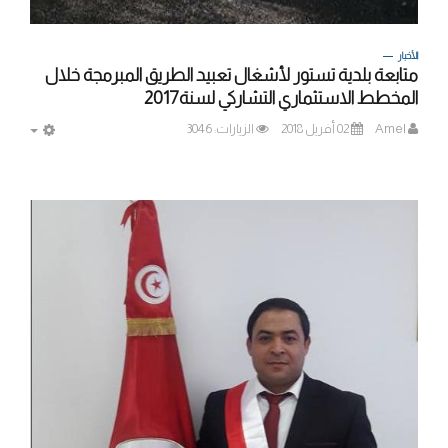
الأخبار
متابعة بلدية تستور لأشغال تعبيد الطريق المبرمجة خلال
المخطط الاستثماري التشاركي لسنة2017
Amel
02 أفريل 2018
الزيارات: 3046
MPTY