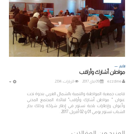
الأخبار
مواطن أشارك وأراقب
ezzdine
09 ماي 2017
الزيارات: 2334
MPTY
قامت جمعية المواطنة والتنمية بالشمال الغربي بندوة تحت
عنوان " مواطن أشارك وأراقب" لفائدة المجتمع المدني
وأعوان وإطارات بلدية تستور في إطار شراكة وذلك بدار
الشباب تستور يومي 01 و 02 أفريل 2017 .
المزيد من المقالات...