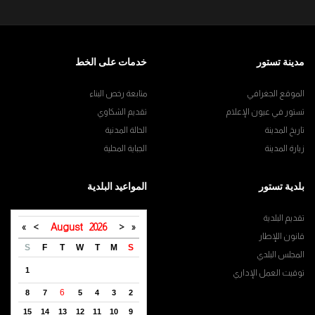
مدينة تستور
خدمات على الخط
الموقع الجغرافي
متابعة رخص البناء
تستور في عيون الإعلام
تقديم الشكاوي
تاريخ المدينة
الحالة المدنية
زيارة المدينة
الجباية المحلية
بلدية تستور
المواعيد البلدية
تقديم البلدية
»
>
August
2026
<
«
قانون اللإطار
S
F
T
W
T
M
S
المجلس البلدي
1
توقيت العمل الإداري
6
8
7
5
4
3
2
15
14
13
12
11
10
9