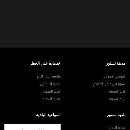
مدينة تستور
خدمات على الخط
الموقع الجغرافي
متابعة رخص البناء
تستور في عيون الإعلام
تقديم الشكاوي
تاريخ المدينة
الحالة المدنية
زيارة المدينة
الجباية المحلية
بلدية تستور
المواعيد البلدية
تقديم البلدية