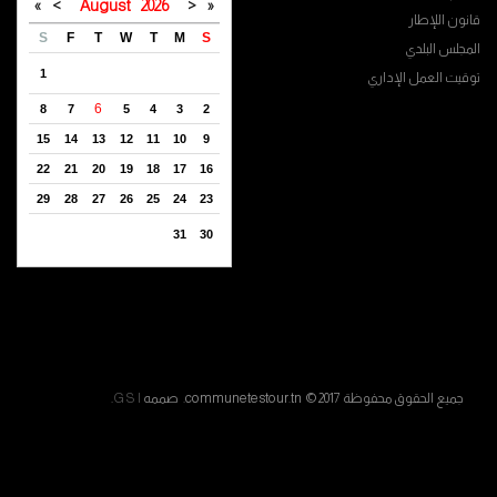
»
>
August
2026
<
«
قانون اللإطار
S
F
T
W
T
M
S
المجلس البلدي
1
توقيت العمل الإداري
6
8
7
5
4
3
2
15
14
13
12
11
10
9
22
21
20
19
18
17
16
29
28
27
26
25
24
23
31
30
جميع الحقوق محفوظة communetestour.tn © 2017. صممه
G S I
.