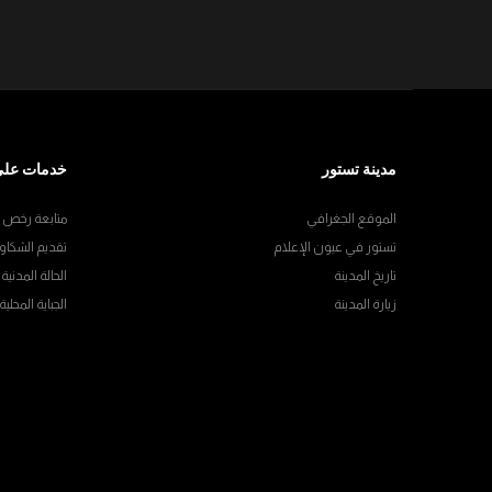
مدينة تستور
خدمات على
الموقع الجغرافي
متابعة رخص ال
تستور في عيون الإعلام
تقديم الشكاو
تاريخ المدينة
الحالة المدنية
زيارة المدينة
الجباية المحلية