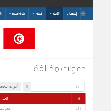
إستقبال
الأخبار
تستور
بلدية تستور
ا
البحث...
دعوات مختلفة
البحث
أدوات البحث
id
العنوان
184
إعلام للع