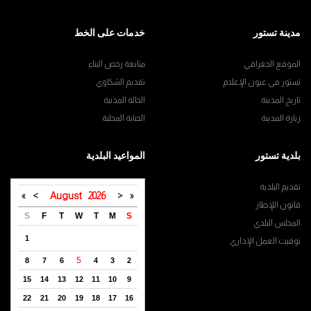
مدينة تستور
خدمات على الخط
الموقع الجغرافي
متابعة رخص البناء
تستور في عيون الإعلام
تقديم الشكاوي
تاريخ المدينة
الحالة المدنية
زيارة المدينة
الجباية المحلية
بلدية تستور
المواعيد البلدية
تقديم البلدية
»
>
August
2026
<
«
قانون اللإطار
S
F
T
W
T
M
S
المجلس البلدي
1
توقيت العمل الإداري
5
8
7
6
4
3
2
15
14
13
12
11
10
9
22
21
20
19
18
17
16