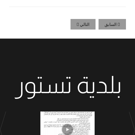
السابق
التالي
بلدية تستور