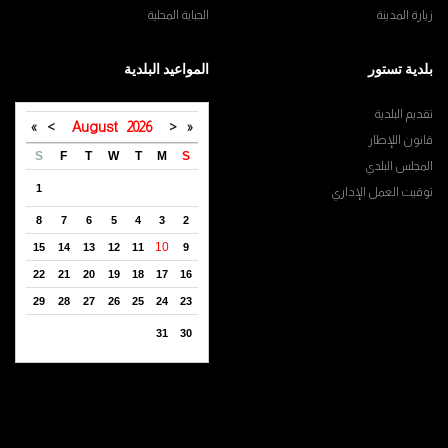
زيارة المدينة
الجباية المحلية
بلدية تستور
المواعيد البلدية
تقديم البلدية
»
>
August
2026
<
«
قانون اللإطار
S
F
T
W
T
M
S
المجلس البلدي
1
توقيت العمل الإداري
8
7
6
5
4
3
2
10
15
14
13
12
11
9
22
21
20
19
18
17
16
29
28
27
26
25
24
23
31
30