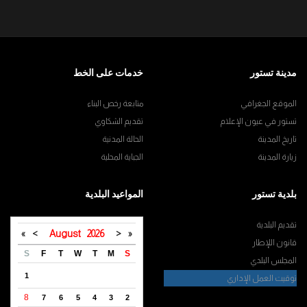
مدينة تستور
خدمات على الخط
الموقع الجغرافي
متابعة رخص البناء
تستور في عيون الإعلام
تقديم الشكاوي
تاريخ المدينة
الحالة المدنية
زيارة المدينة
الجباية المحلية
بلدية تستور
المواعيد البلدية
تقديم البلدية
»
>
August
2026
<
«
قانون اللإطار
S
F
T
W
T
M
S
المجلس البلدي
1
توقيت العمل الإداري
8
7
6
5
4
3
2