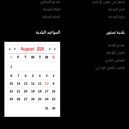
تستور في عيون الإعلام
تقديم الشكاوي
تاريخ المدينة
الحالة المدنية
زيارة المدينة
الجباية المحلية
بلدية تستور
المواعيد البلدية
تقديم البلدية
»
>
August
2026
<
«
قانون اللإطار
S
F
T
W
T
M
S
المجلس البلدي
1
توقيت العمل الإداري
8
7
6
5
4
3
2
10
15
14
13
12
11
9
22
21
20
19
18
17
16
29
28
27
26
25
24
23
31
30