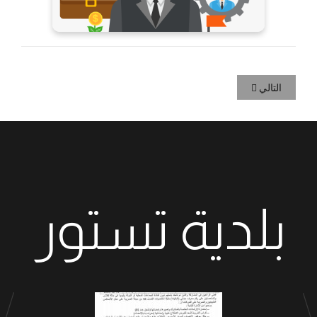
التالي
بلدية تستور