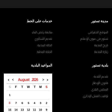
مدينة تستور
خدمات على الخط
الموقع الجغرافي
متابعة رخص البناء
تستور في عيون الإعلام
تقديم الشكاوي
تاريخ المدينة
الحالة المدنية
زيارة المدينة
الجباية المحلية
بلدية تستور
المواعيد البلدية
تقديم البلدية
»
>
August
2026
<
«
قانون اللإطار
S
F
T
W
T
M
S
المجلس البلدي
1
توقيت العمل الإداري
8
7
6
5
4
3
2
15
14
13
12
11
10
9