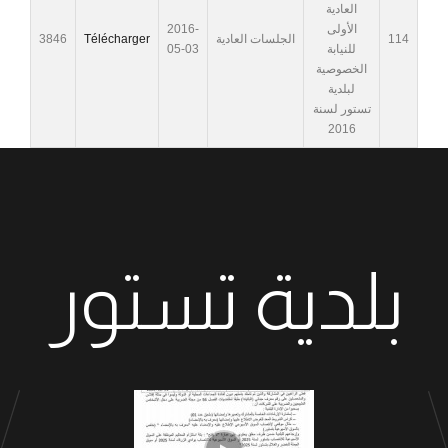
العادية
الأولى
2016-
114
الجلسات العادية
Télécharger
3846
للنيابة
05-03
الخصوصية
لبلدية
تستور لسنة
2016
بلدية تستور