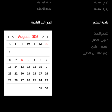
تاريخ المدينة
الحالة المدنية
زيارة المدينة
الجباية المحلية
بلدية تستور
المواعيد البلدية
تقديم البلدية
»
>
August
2026
<
«
قانون اللإطار
S
F
T
W
T
M
S
المجلس البلدي
1
توقيت العمل الإداري
6
8
7
5
4
3
2
15
14
13
12
11
10
9
22
21
20
19
18
17
16
29
28
27
26
25
24
23
31
30