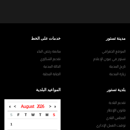
مدينة تستور
خدمات على الخط
الموقع الجغرافي
متابعة رخص البناء
تستور في عيون الإعلام
تقديم الشكاوي
تاريخ المدينة
الحالة المدنية
زيارة المدينة
الجباية المحلية
بلدية تستور
المواعيد البلدية
تقديم البلدية
»
>
August
2026
<
«
قانون اللإطار
S
F
T
W
T
M
S
المجلس البلدي
1
توقيت العمل الإداري