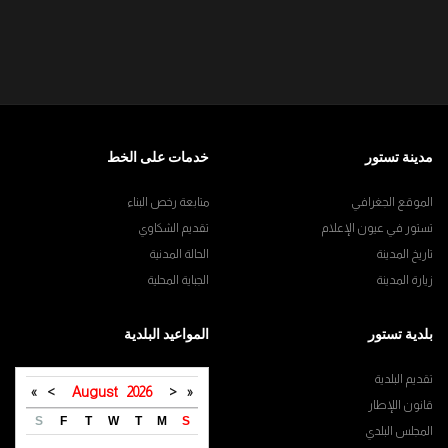
مدينة تستور
خدمات على الخط
الموقع الجغرافي
متابعة رخص البناء
تستور في عيون الإعلام
تقديم الشكاوي
تاريخ المدينة
الحالة المدنية
زيارة المدينة
الجباية المحلية
بلدية تستور
المواعيد البلدية
تقديم البلدية
»
>
August
2026
<
«
قانون اللإطار
S
F
T
W
T
M
S
المجلس البلدي