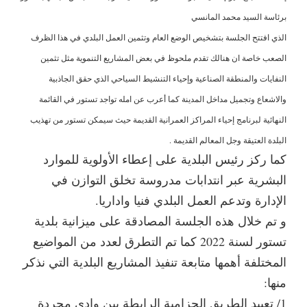
برئاسة السيد محمد المانسي
الذي افتتح الجلسة بتشخيص الوضع العام وتثمين العمل البلدي في هذا الظرف
الصعب خاصة ان هنالك تقدم ملحوظ في بعض المشاريع التنموية مثل تثمين
النفايات والمنطقة الصناعية وإحياء التنشيط السياحي الذي حقق الجاذبية
والاشعاع وتجميل مداخل المدينة كما أعرب عن امله تواجد تستور في القائمة
النهائية لبرنامج إحياء المراكز العمرانية القديمة حيث سيمكن تستور من تهذيب
البلدة العتيقة وجل المعالم القديمة .
كما ركز رئيس البلدية على إعطاء الأولوية للموارد
البشرية عبر انتدابات مدروسة تخلق التوازن في
الإدارة وتدعم العمل البلدي فنيا واداريا.
و تم خلال هذه الجلسة المصادقة على ميزانية بلدية
تستور لسنة 2022 كما تم التطرق لعدد من المواضيع
المختلفة أهمها متابعة تنفيذ المشاريع البلدية التي نذكر
منها:
1/ تعبيد الطريق الحزامية الرابطة بين وادي مجردة