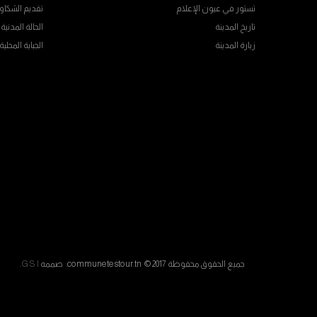
تستور في عيون الإعلام
تقديم الشكاو
تاريخ المدينة
الحالة المدنية
زيارة المدينة
الجباية المحلية
جميع الحقوق محفوظة communetestour.tn © 2017. صممه
G S I
.