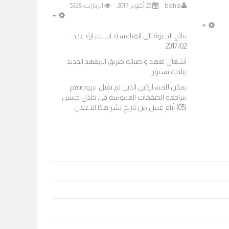
baha
23 أكتوير 2017
الزيارات: 5326
EMPTY
EMPTY
نتائج الدعوة الى المنافسة. استشارة عدد
2017/02
أشغال تعهد و صيانة طريق المعهد الجديد
ببلدية تستور
يمكن للمشاركين الذين لم تقبل عروضهم
مراجعة الصفقات العمومية في خلال خمس
(05) أيام عمل من تاريخ نشر هذا الاعلان