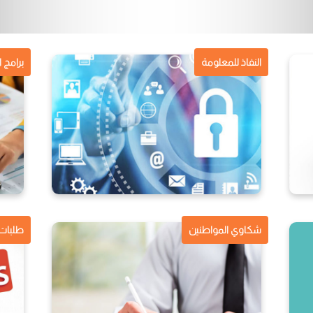
النفاذ للمعلومة
برامج 
شكاوي المواطنين
طلبات