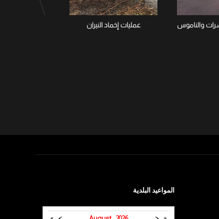
شرات والناموس
عمليات إخماد النيران
تواصل بلدية تستور
الحشرات وا
المواعيد البلدية
»
>
August
2026
<
«