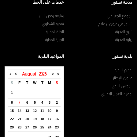
مدينة تستور
خدمات على الخط
الموقع الجغرافي
متابعة رخص البناء
تستور في عيون الإعلام
تقديم الشكاوي
تاريخ المدينة
الحالة المدنية
زيارة المدينة
الجباية المحلية
بلدية تستور
المواعيد البلدية
تقديم البلدية
»
>
August
2026
<
«
قانون اللإطار
S
F
T
W
T
M
S
المجلس البلدي
1
توقيت العمل الإداري
7
8
6
5
4
3
2
15
14
13
12
11
10
9
22
21
20
19
18
17
16
29
28
27
26
25
24
23