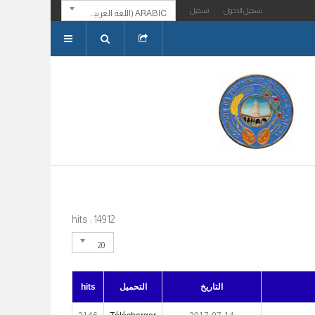
تسجيل الدخول
تسجيل
ARABIC (اللغة العربية)
hits : 14912
20
التاريخ
التحميل
hits