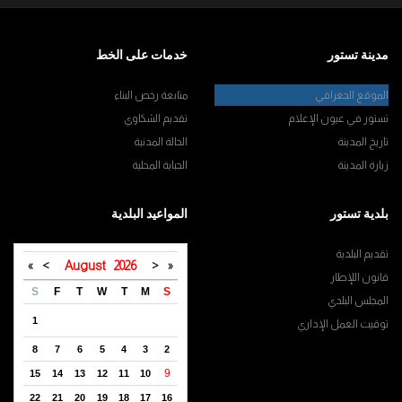
مدينة تستور
خدمات على الخط
الموقع الجغرافي
متابعة رخص البناء
تستور في عيون الإعلام
تقديم الشكاوي
تاريخ المدينة
الحالة المدنية
زيارة المدينة
الجباية المحلية
بلدية تستور
المواعيد البلدية
تقديم البلدية
»
>
August
2026
<
«
قانون اللإطار
S
F
T
W
T
M
S
المجلس البلدي
1
توقيت العمل الإداري
8
7
6
5
4
3
2
9
15
14
13
12
11
10
22
21
20
19
18
17
16