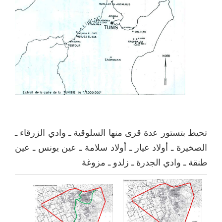
تحيط بتستور عدة قرى منها السلوقية ـ وادي الزرقاء ـ
الصخيرة ـ أولاد عيار ـ أولاد سلامة ـ عين يونس ـ عين
طنقة ـ وادي الجدرة ـ زلدو ـ مزوغة