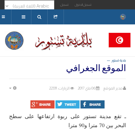
تسجيل الدخول
تسجيل
البحث...
بلدية تستور
الموقع الجغرافي
مدير الموقع
06 ماي 2017
الزيارات: 22331
MPTY
ـ تقع مدينة تستور على ربوة ارتفاعها على سطح
البحر بين 70 مترا و90 مترا