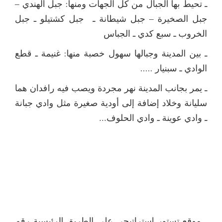
ـ تحيط بها الجبال من كل الجهات ومنها: جبل الهندي –
جبل الصخيرة – جبل شيطانة ـ جبل كشتيلو ـ جبل
الخروب ـ سبع كدي ـ الجباس
ـ بين المدينة وجبالها سهول خصبة منها: غنيمة ـ قطع
الوادي ـ سبنيار .....
ـ يمر بجانب المدينة نهر مجردة ويصب فيه رافدان هما
سليانة وخلاد إضافة إلى أودية صغيرة مثل وادي جبانة
ـ وادي عوينة ـ وادي الحلوف...
ـ موقع تستور استراتيجي على الطريق الرئيسية رقم