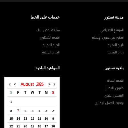
مدينة تستور
خدمات على الخط
الموقع الجغرافي
متابعة رخص البناء
تستور في عيون الإعلام
تقديم الشكاوي
تاريخ المدينة
الحالة المدنية
زيارة المدينة
الجباية المحلية
بلدية تستور
المواعيد البلدية
تقديم البلدية
»
>
August
2026
<
«
قانون اللإطار
S
F
T
W
T
M
S
المجلس البلدي
1
توقيت العمل الإداري
7
8
6
5
4
3
2
15
14
13
12
11
10
9
22
21
20
19
18
17
16