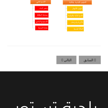
السابق
التالي