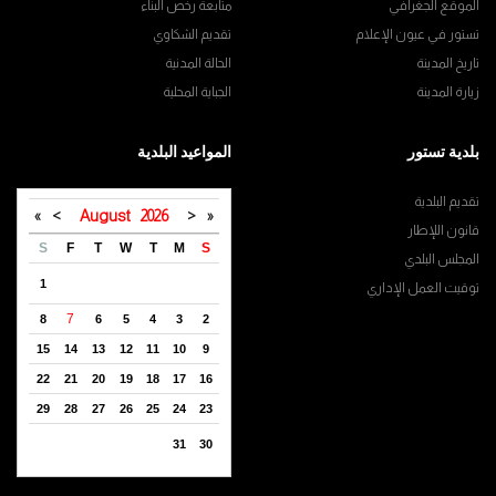
الموقع الجغرافي
متابعة رخص البناء
تستور في عيون الإعلام
تقديم الشكاوي
تاريخ المدينة
الحالة المدنية
زيارة المدينة
الجباية المحلية
بلدية تستور
المواعيد البلدية
تقديم البلدية
»
>
August
2026
<
«
قانون اللإطار
S
F
T
W
T
M
S
المجلس البلدي
1
توقيت العمل الإداري
7
8
6
5
4
3
2
15
14
13
12
11
10
9
22
21
20
19
18
17
16
29
28
27
26
25
24
23
31
30