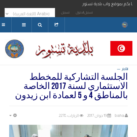
بكم بموقع واب بلدية تستور
تسجيل الدخول
تسجيل
البحث...
الأخبار
الجلسة التشاركية للمخطط
الاستثماري لسنة 2017 الخاصة
بالمناطق 4 و 5 لعمادة ابن زيدون
baha
19 جوان 2017
الزيارات: 2278
MPTY