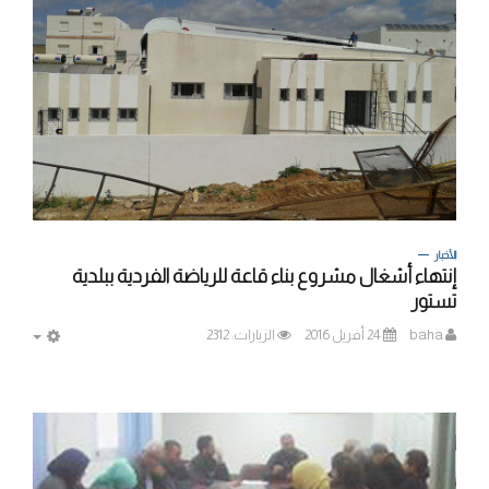
الأخبار
إنتهاء أشغال مشروع بناء قاعة للرياضة الفردية ببلدية
تستور
baha
24 أفريل 2016
الزيارات: 2312
MPTY