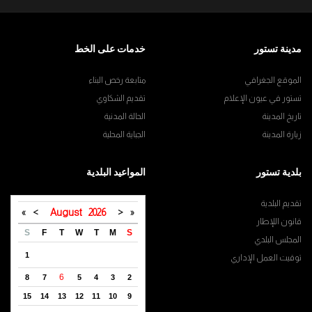
مدينة تستور
خدمات على الخط
الموقع الجغرافي
متابعة رخص البناء
تستور في عيون الإعلام
تقديم الشكاوي
تاريخ المدينة
الحالة المدنية
زيارة المدينة
الجباية المحلية
بلدية تستور
المواعيد البلدية
تقديم البلدية
»
>
August
2026
<
«
قانون اللإطار
S
F
T
W
T
M
S
المجلس البلدي
1
توقيت العمل الإداري
6
8
7
5
4
3
2
15
14
13
12
11
10
9