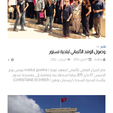
الأخبار
وصول الوفد الألماني لبلدية تستور
baha
07 ماي 2016
الزيارات: 2332
MPTY
قام المركز الثقافي الألماني (معهد قوتة ) institut goethe بتونس يوم
الخميس 07 ماي 2015 بزيارة استطلاعية وثقافية إلى معتمدية تستور
برئاسة المديرة السيدة كريستيان
بوهرر ( CHRISTIANE BOHRER)