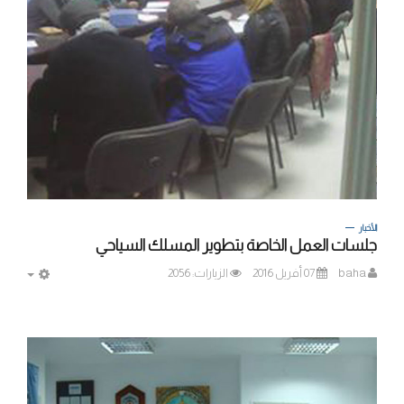
الأخبار
جلسات العمل الخاصة بتطوير المسلك السياحي
baha
07 أفريل 2016
الزيارات: 2056
MPTY