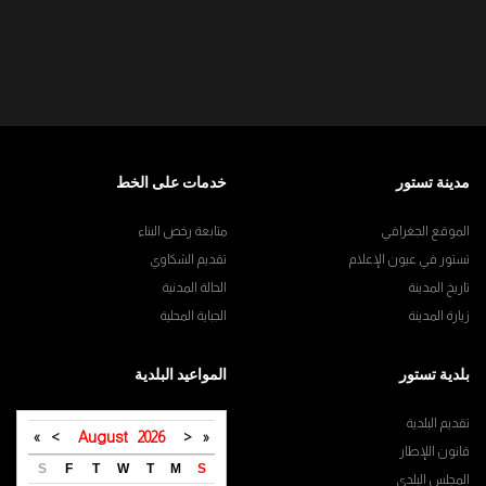
مدينة تستور
خدمات على الخط
الموقع الجغرافي
متابعة رخص البناء
تستور في عيون الإعلام
تقديم الشكاوي
تاريخ المدينة
الحالة المدنية
زيارة المدينة
الجباية المحلية
بلدية تستور
المواعيد البلدية
تقديم البلدية
»
>
August
2026
<
«
قانون اللإطار
S
F
T
W
T
M
S
المجلس البلدي