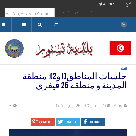
حبا بكم بموقع واب بلدية تستور
تسجيل الدخول
تسجيل
البحث...
الأخبار
جلسات المناطق(1و2): منطقة
المدينة و منطقة 26 فيفري
Amel
13 ديسمبر 2018
الزيارات: 3506
MPTY