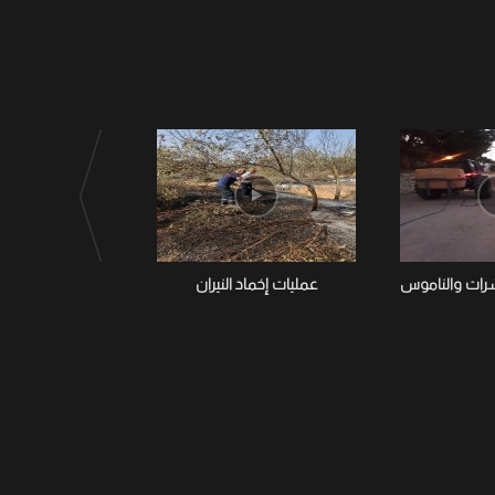
شرات والناموس
عمليات إخماد النيران
تواصل بلدية تستور
الحشرات وا