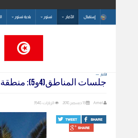
إستقبال
الأخبار
تستور
بلدية تستور
ا
البحث...
الأخبار
جلسات المناطق(4و5): منطقة غرناطة و منطقة ابن زيدون
Amel
13 ديسمبر 2018
الزيارات: 3548