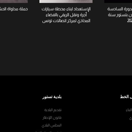
لدورة السادسة
الإستعداد لبناء محطة سيارات
حملة مداواة الح
ان بتستور سنة
أجرة ونقل الريفي بالفضاء
20
المحاذي لمركز اتصالات تونس
 الخط
بلدية تستور
بناء
تقديم البلدية
ي
قانون اللإطار
المجلس البلدي