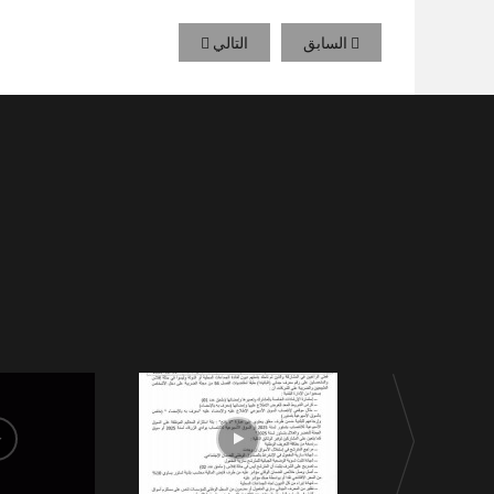
السابق
التالي