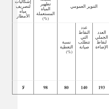
إشكاليات
تطهير
التنوير العمومي
لتصريف
المياه
مياه
المستعملة
الأمطار
(%)
عدد
العدد
النقاط
الجملي
التي
لنقاط
تتطلب
نسبة
الإضاءة
صيانة
التغطية
(%)
193
140
80
98
لا