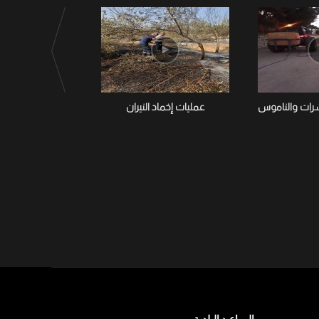
شرات والناموس
عمليات إخماد النيران
تواصل بلدية تستور
الحشرات وا