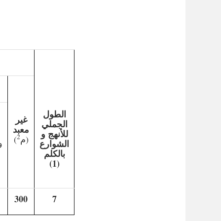
الطول
غير
الجملي
معبد
للأنهج و
2
(م
)
و
الشوارع
بالكلم
(1)
300
7