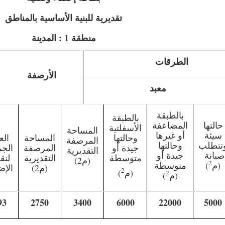
تقديرية للبنية الأساسية بالمناطق
منطقة 1 : المدينة
الطرقات
الأرصفة
معبد
بالطبقة
بالطبقة
حالتها
المضاعفة
الأسفلتية
المساحة
سيئة
أو غيرها
وحالتها
المساحة
الع
المرصفة
تتطلب
وحالتها
جيدة أو
المرصفة
الج
التقديرية
صيانة
جيدة أو
متوسطة
التقديرية
لنق
(م2)
2
(م
)
متوسطة
(م2)
الإض
2
(م
)
2
(م
)
93
2750
3400
6000
22000
5000