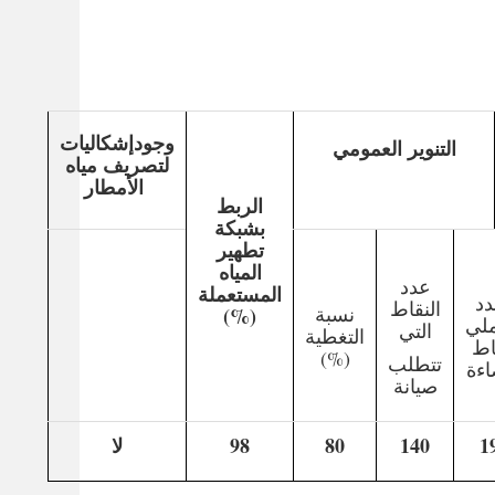
وجودإشكاليات
التنوير العمومي
لتصريف مياه
الأمطار
الربط
بشبكة
تطهير
المياه
عدد
المستعملة
دد
النقاط
نسبة
(%)
ملي
التي
التغطية
اط
(%)
تتطلب
اءة
صيانة
1
140
80
98
لا