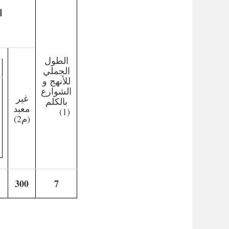
ا
الطول
الجملي
للأنهج و
الشوارع
غير
بالكلم
معبد
(1)
(م2)
300
7