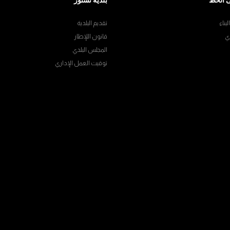
 الخط
بلدية تستور
بناء
تقديم البلدية
ي
قانون اللإطار
المجلس البلدي
توقيت العمل الإداري