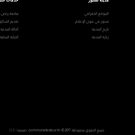
مدينة تستور
خدمات على
الموقع الجغرافي
متابعة رخص ال
تستور في عيون الإعلام
تقديم الشكاو
تاريخ المدينة
الحالة المدنية
زيارة المدينة
الجباية المحلية
جميع الحقوق محفوظة communetestour.tn © 2017. صممه
G S I
.