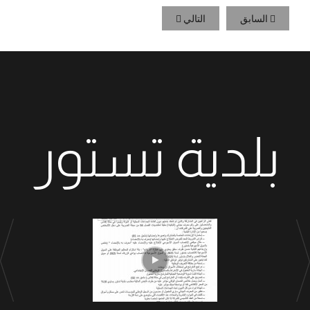
السابق
التالي
بلدية تستور