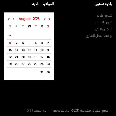
بلدية تستور
المواعيد البلدية
تقديم البلدية
»
>
August
2026
<
«
قانون اللإطار
S
F
T
W
T
M
S
المجلس البلدي
1
توقيت العمل الإداري
8
7
6
5
4
3
2
15
14
13
12
11
10
9
22
21
20
19
18
17
16
29
28
27
26
25
24
23
31
30
جميع الحقوق محفوظة communetestour.tn © 2017. صممه
G S I
.