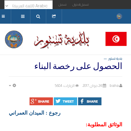
تسجيل الدخول
تسجيل
البحث...
بلدية تستور
الحصول على رخصة البناء
baha
24 جوان 2017
الزيارات: 5684
MPTY
رجوع : الميدان العمراني
الوثائق المطلوبة: