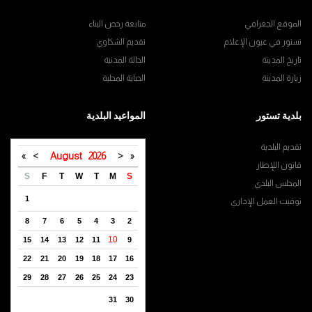
الموقع الجغرافي
متابعة رخص البناء
تستور في عيون الإعلام
تقديم الشكاوي
تاريخ المدينة
الحالة المدنية
زيارة المدينة
الجباية المحلية
بلدية تستور
المواعيد البلدية
تقديم البلدية
»
>
August
2026
<
«
قانون اللإطار
S
F
T
W
T
M
S
المجلس البلدي
1
توقيت العمل الإداري
8
7
6
5
4
3
2
10
15
14
13
12
11
9
22
21
20
19
18
17
16
29
28
27
26
25
24
23
31
30