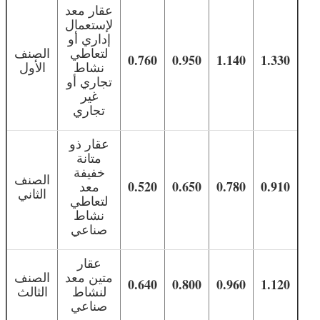
عقار معد
لإستعمال
إداري أو
لتعاطي
الصنف
0.760
0.950
1.140
1.330
نشاط
الأول
تجاري أو
غير
تجاري
عقار ذو
متانة
خفيفة
الصنف
0.520
0.650
0.780
0.910
معد
الثاني
لتعاطي
نشاط
صناعي
عقار
متين معد
الصنف
0.640
0.800
0.960
1.120
لنشاط
الثالث
صناعي