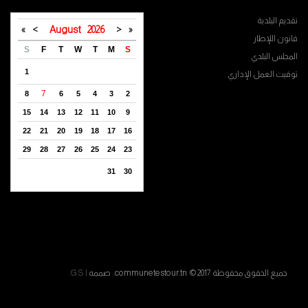
تقديم البلدية
»
>
August
2026
<
«
قانون اللإطار
S
F
T
W
T
M
S
المجلس البلدي
1
توقيت العمل الإداري
7
8
6
5
4
3
2
15
14
13
12
11
10
9
22
21
20
19
18
17
16
29
28
27
26
25
24
23
31
30
جميع الحقوق محفوظة communetestour.tn © 2017. صممه
G S I
.