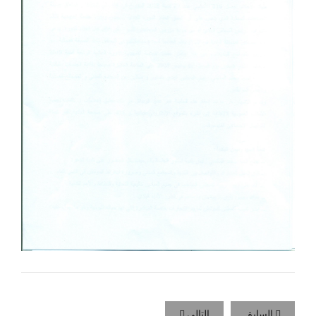
السابق
التالي