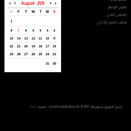
»
>
August
2026
<
«
قانون اللإطار
S
F
T
W
T
M
S
المجلس البلدي
1
توقيت العمل الإداري
7
8
6
5
4
3
2
15
14
13
12
11
10
9
22
21
20
19
18
17
16
29
28
27
26
25
24
23
31
30
جميع الحقوق محفوظة communetestour.tn © 2017. صممه
G S I
.