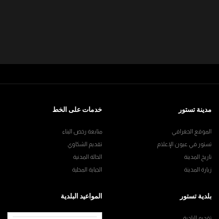
مدينة تستور
خدمات على الخط
الموقع الجغرافي
متابعة رخص البناء
تستور في عيون الإعلام
تقديم الشكاوي
تاريخ المدينة
الحالة المدنية
زيارة المدينة
الجباية المحلية
بلدية تستور
المواعيد البلدية
تقديم البلدية