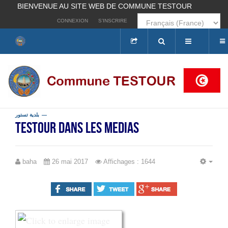
BIENVENUE AU SITE WEB DE COMMUNE TESTOUR
CONNEXION
S’INSCRIRE
Rechercher
بلدية تستور
Testour dans les medias
baha
26 mai 2017
Affichages : 1644
EMP