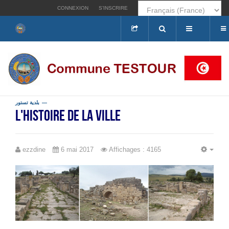
CONNEXION
S’INSCRIRE
Rechercher
بلدية تستور
L'histoire de la ville
ezzdine
6 mai 2017
Affichages : 4165
EMP