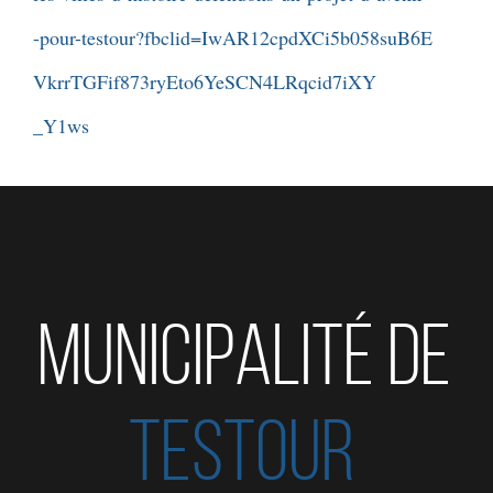
-pour-testour?fbclid=IwAR12cpdXCi5b058suB6E
VkrrTGFif873ryEto6YeSCN4LRqcid7iXY
_Y1ws
MUNICIPALITÉ DE
TESTOUR