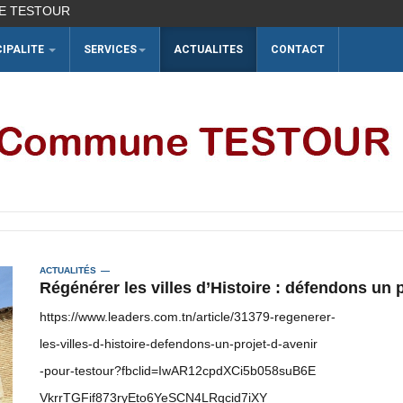
UR
CIPALITE
SERVICES
ACTUALITES
CONTACT
ACTUALITÉS
Régénérer les villes d’Histoire : défendons un p
https://www.leaders.com.tn/article/31379-regenerer-
les-villes-d-histoire-defendons-un-projet-d-avenir
-pour-testour?fbclid=IwAR12cpdXCi5b058suB6E
VkrrTGFif873ryEto6YeSCN4LRqcid7iXY