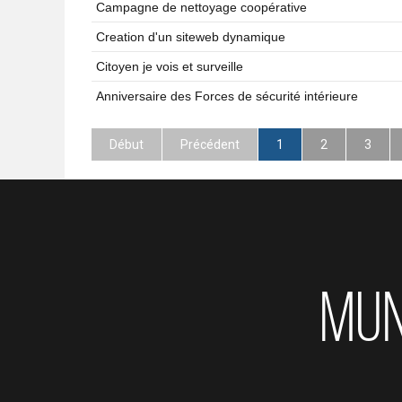
Campagne de nettoyage coopérative
Creation d'un siteweb dynamique
Citoyen je vois et surveille
Anniversaire des Forces de sécurité intérieure
Début
Précédent
1
2
3
MUN