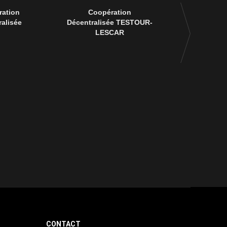
ation
Coopération
90 ème anniver
alisée
Décentralisée TESTOUR-
disparition 
LESCAR
Msik
CONTACT