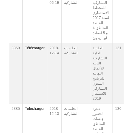
06-19
التشاركية
التشاركية
للمخطط
الاستثماري
لسنة 2017
الخاصة
بالمناطق 4
و 5 لعمادة
ابن زيدون
3369
Télécharger
2018-
الجلسات
الجلسة
131
12-14
التشاركية
العامة
التشاركية
الثانية
للأعمال
النهائية
للبرنامج
السنوي
التشاركي
للاستثمار
2019
2385
Télécharger
2018-
الجلسات
دعوة
130
12-13
التشاركية
لحضور
جلسات
المناطق
الخاصة