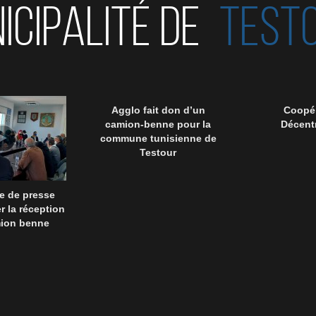
ICIPALITÉ DE
TEST
Agglo fait don d’un
Coopér
camion-benne pour la
Décentr
commune tunisienne de
Testour
e de presse
r la réception
mion benne