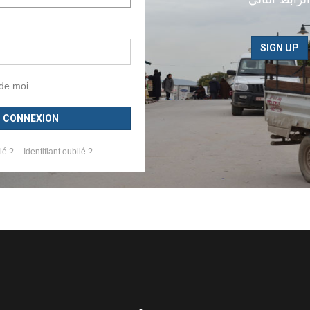
SIGN UP
 de moi
CONNEXION
ié ?
Identifiant oublié ?