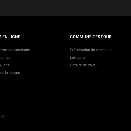
S EN LIGNE
COMMUNE TESTOUR
ermis de construire
Présentation du commune
laintes
Loi cadre
 ligne
Horaire de travail
ec le citoyen
 S I
.