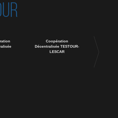
OUR
ation
Coopération
90 ème anniver
alisée
Décentralisée TESTOUR-
disparition 
LESCAR
Msik