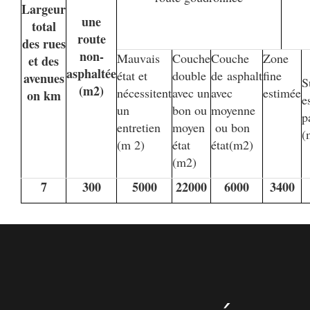
Largeur
une
total
route
des rues
non-
Mauvais
Couche
Couche
Zone
et des
asphaltée
état et
double
de asphalt
fine
avenues
S
(m2)
nécessitent
avec un
avec
estimée
on km
e
un
bon ou
moyenne
p
entretien
moyen
ou bon
(
(m 2)
état
état(m2)
(m2)
7
300
5000
22000
6000
3400