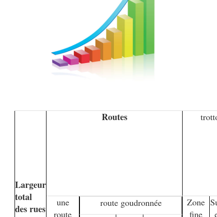
Routes
trott
Largeur
total
une
Zone
S
route goudronnée
des rues
route
fine