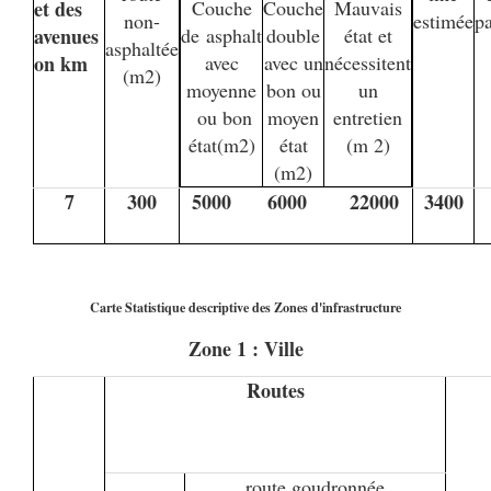
et des
Couche
Couche
Mauvais
non-
estimée
pa
avenues
de asphalt
double
état et
asphaltée
on km
avec
avec un
nécessitent
(m2)
moyenne
bon ou
un
ou bon
moyen
entretien
état(m2)
état
(m 2)
(m2)
7
300
5000 6000 22000
3400
Carte Statistique descriptive des Zones d'infrastructure
Zone 1 : Ville
Routes
route goudronnée