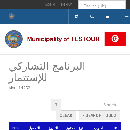
LOGIN
SIGN UP
Search
...
البرنامج التشاركي
للإستثمار
hits : 14252
Search
CLEAR
SEARCH TOOLS
hits
التحميل
التاريخ
نوع المحتوى
العنوان
id