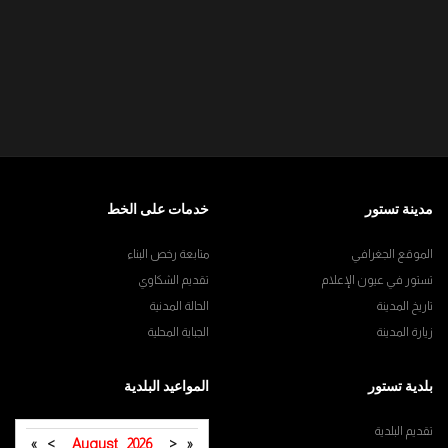
مدينة تستور
خدمات على الخط
الموقع الجغرافي
متابعة رخص البناء
تستور في عيون الإعلام
تقديم الشكاوي
تاريخ المدينة
الحالة المدنية
زيارة المدينة
الجباية المحلية
بلدية تستور
المواعيد البلدية
تقديم البلدية
»
>
August
2026
<
«