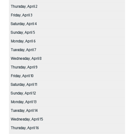
Thursday,
April
2
Friday,
April
3
Saturday,
April
4
Sunday,
April
5
Monday,
April
6
Tuesday,
April
7
Wednesday,
April
8
Thursday,
April
9
Friday,
April
10
Saturday,
April
11
Sunday,
April
12
Monday,
April
13
Tuesday,
April
14
Wednesday,
April
15
Thursday,
April
16