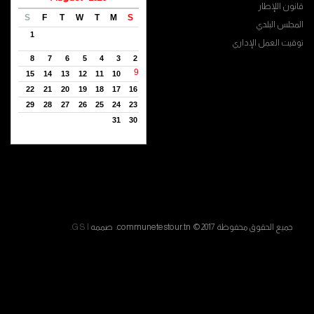
قانون اللإطار
S
F
T
W
T
M
S
المجلس البلدي
1
توقيت العمل الإداري
8
7
6
5
4
3
2
9
15
14
13
12
11
10
22
21
20
19
18
17
16
29
28
27
26
25
24
23
31
30
جميع الحقوق محفوظة communetestour.tn © 2017. صممه
G S I
.