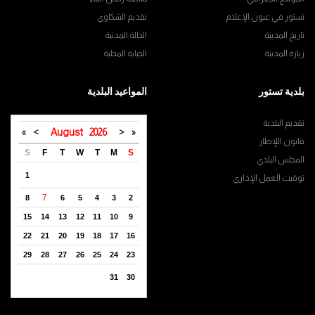
تستور في عيون الإعلام
تقديم الشكاوي
تاريخ المدينة
الحالة المدنية
زيارة المدينة
الجباية المحلية
بلدية تستور
المواعيد البلدية
تقديم البلدية
»
>
August
2026
<
«
قانون اللإطار
S
F
T
W
T
M
S
المجلس البلدي
1
توقيت العمل الإداري
7
8
6
5
4
3
2
15
14
13
12
11
10
9
22
21
20
19
18
17
16
29
28
27
26
25
24
23
31
30