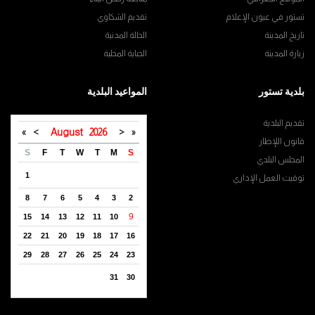
تستور في عيون الإعلام
تقديم الشكاوي
تاريخ المدينة
الحالة المدنية
زيارة المدينة
الجباية المحلية
بلدية تستور
المواعيد البلدية
تقديم البلدية
»
>
August
2026
<
«
قانون اللإطار
S
F
T
W
T
M
S
المجلس البلدي
1
توقيت العمل الإداري
8
7
6
5
4
3
2
9
15
14
13
12
11
10
22
21
20
19
18
17
16
29
28
27
26
25
24
23
31
30