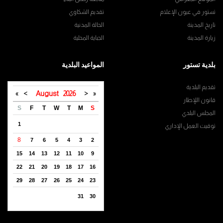
تستور في عيون الإعلام
تقديم الشكاوي
تاريخ المدينة
الحالة المدنية
زيارة المدينة
الجباية المحلية
بلدية تستور
المواعيد البلدية
تقديم البلدية
»
>
August
2026
<
«
قانون اللإطار
S
F
T
W
T
M
S
المجلس البلدي
1
توقيت العمل الإداري
8
7
6
5
4
3
2
15
14
13
12
11
10
9
22
21
20
19
18
17
16
29
28
27
26
25
24
23
31
30