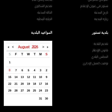
تستور في عيون الإعلام
تقديم الشكاوي
تاريخ المدينة
الحالة المدنية
زيارة المدينة
الجباية المحلية
بلدية تستور
المواعيد البلدية
تقديم البلدية
»
>
August
2026
<
«
قانون اللإطار
S
F
T
W
T
M
S
المجلس البلدي
1
توقيت العمل الإداري
8
7
6
5
4
3
2
15
14
13
12
11
10
9
22
21
20
19
18
17
16
29
28
27
26
25
24
23
31
30