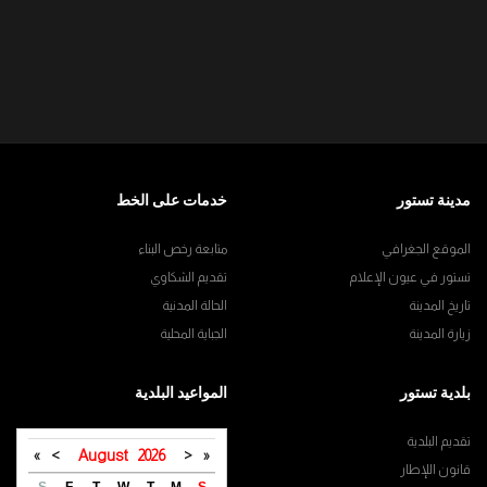
مدينة تستور
خدمات على الخط
الموقع الجغرافي
متابعة رخص البناء
تستور في عيون الإعلام
تقديم الشكاوي
تاريخ المدينة
الحالة المدنية
زيارة المدينة
الجباية المحلية
بلدية تستور
المواعيد البلدية
تقديم البلدية
»
>
August
2026
<
«
قانون اللإطار