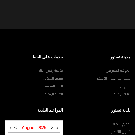
مدينة تستور
خدمات على الخط
الموقع الجغرافي
متابعة رخص البناء
تستور في عيون الإعلام
تقديم الشكاوي
تاريخ المدينة
الحالة المدنية
زيارة المدينة
الجباية المحلية
بلدية تستور
المواعيد البلدية
تقديم البلدية
»
>
August
2026
<
«
قانون اللإطار