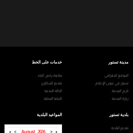
مدينة تستور
خدمات على الخط
الموقع الجغرافي
متابعة رخص البناء
تستور في عيون الإعلام
تقديم الشكاوي
تاريخ المدينة
الحالة المدنية
زيارة المدينة
الجباية المحلية
بلدية تستور
المواعيد البلدية
تقديم البلدية
»
>
August
2026
<
«