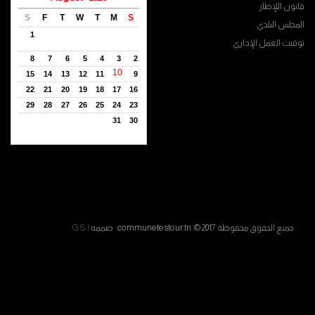
قانون اللإطار
S
F
T
W
T
M
S
المجلس البلدي
1
توقيت العمل الإداري
8
7
6
5
4
3
2
10
15
14
13
12
11
9
22
21
20
19
18
17
16
29
28
27
26
25
24
23
31
30
جميع الحقوق محفوظة communetestour.tn © 2017. صممه
G S I
.