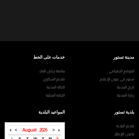
مدينة تستور
خدمات على الخط
الموقع الجغرافي
متابعة رخص البناء
تستور في عيون الإعلام
تقديم الشكاوي
تاريخ المدينة
الحالة المدنية
زيارة المدينة
الجباية المحلية
بلدية تستور
المواعيد البلدية
تقديم البلدية
»
>
August
2026
<
«
قانون اللإطار